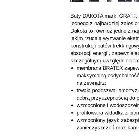
Buty DAKOTA marki GRAFF, k
jednego z najbardziej zalesi
Dakota to również jedne z na
jakim rzucają wyzwanie ekstr
konstrukcji butów trekking
absorpcji energii, zapewniaj
szczególnym uwzględnieniem p
membrana BRATEX zapewn
maksymalną oddychalność 
na zewnątrz;
trwała podeszwa, amortyzu
dobrą przyczepnością do p
wzmocnione i wodoszczeln
profilowana wkładka z pian
wzmocniony język zabezpi
zanieczyszczeń oraz kami