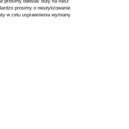
 prosimy odesłać buty na nasz
ardzo prosimy o nieutylizowanie
buty w celu usprawnienia wymiany