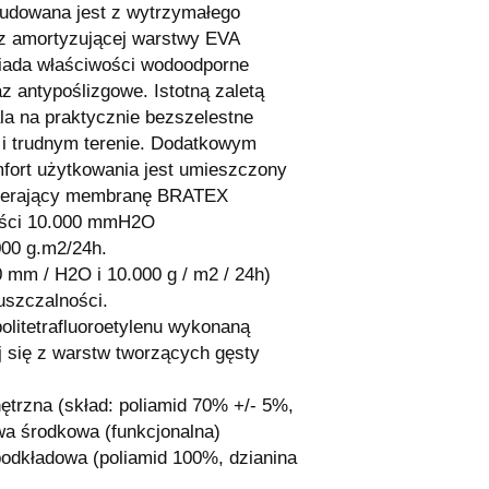
dowana jest z wytrzymałego
az amortyzującej warstwy EVA
siada właściwości wodoodporne
z antypoślizgowe. Istotną zaletą
la na praktycznie bezszelestne
 i trudnym terenie. Dodatkowym
fort użytkowania jest umieszczony
wierający membranę BRATEX
ości 10.000 mmH2O
000 g.m2/24h.
mm / H2O i 10.000 g / m2 / 24h)
uszczalności.
litetrafluoroetylenu wykonaną
j się z warstw tworzących gęsty
ętrzna (skład: poliamid 70% +/- 5%,
wa środkowa (funkcjonalna)
odkładowa (poliamid 100%, dzianina