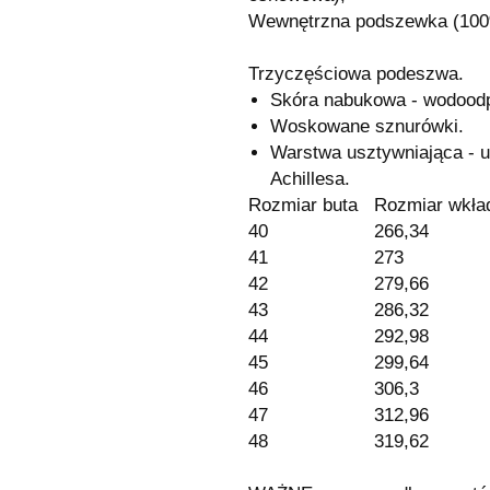
Wewnętrzna podszewka (100%
Trzyczęściowa podeszwa.
Skóra nabukowa - wodoodp
Woskowane sznurówki.
Warstwa usztywniająca - u
Achillesa.
Rozmiar buta
Rozmiar wkła
40
266,34
41
273
42
279,66
43
286,32
44
292,98
45
299,64
46
306,3
47
312,96
48
319,62