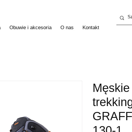
a
Obuwie i akcesoria
O nas
Kontakt
Więcej
Męskie
trekki
GRAFF
130-1