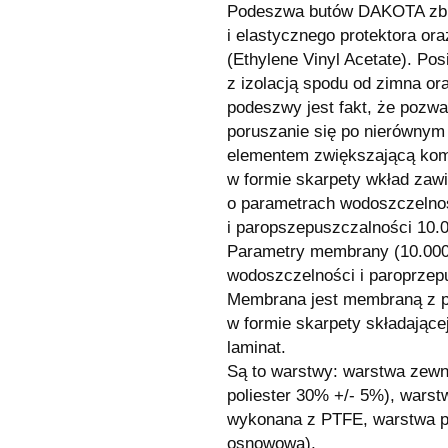
Podeszwa butów DAKOTA zbu
i elastycznego protektora or
(Ethylene Vinyl Acetate). Po
z izolacją spodu od zimna ora
podeszwy jest fakt, że pozwa
poruszanie się po nierównym
elementem zwiększającą kom
w formie skarpety wkład za
o parametrach wodoszczeln
i paropszepuszczalności 10.
Parametry membrany (10.000 
wodoszczelności i paroprzep
Membrana jest membraną z po
w formie skarpety składające
laminat.
Są to warstwy: warstwa zewn
poliester 30% +/- 5%), warst
wykonana z PTFE, warstwa p
osnowowa),