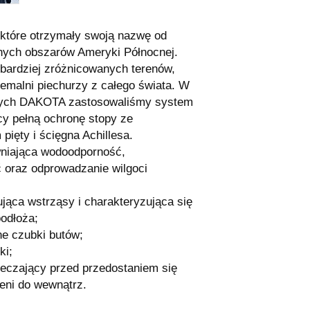
tóre otrzymały swoją nazwę od
onych obszarów Ameryki Północnej.
jbardziej zróżnicowanych terenów,
emalni piechurzy z całego świata. W
owych DAKOTA zastosowaliśmy system
ący pełną ochronę stopy ze
ięty i ścięgna Achillesa.
iająca wodoodporność,
oraz odprowadzanie wilgoci
jąca wstrząsy i charakteryzująca się
odłoża;
e czubki butów;
ki;
eczający przed przedostaniem się
eni do wewnątrz.