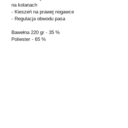
na kolanach
- Kieszeń na prawej nogawce
- Regulacja obwodu pasa
Bawełna 220 gr - 35 %
Poliester - 65 %
Prasowanie dopuszczalne
w temperaturze do 110°C
Pranie normalne
w temperaturze
nieprzekraczającej 40°C
Nie wybielać!
Nie suszyć mechanicznie!
Nie czyścić chemicznie!
Wysyłka i Zwroty