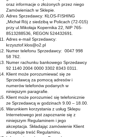
oraz informacje o złożonych przez niego
Zamówieniach w Sklepie.
Adres Sprzedawcy: KŁOS-FISHING
„Michał Rój z siedzibą w Policach (72-015)
przy ul.Mikołaja Kopernika 22, NIP
765-
8513288536
, REGON
524432691
.
Adres e-mail Sprzedawcy:
krzysztof.klos@o2.pl
Numer telefonu Sprzedawcy:
0047 998
58 762
.
Numer rachunku bankowego Sprzedawcy
92 1140 2004 0000
3302 8343 0311
.
Klient może porozumiewać się ze
Sprzedawcą za pomocą adresów i
numerów telefonów podanych w
niniejszym paragrafie.
Klient może porozumieć się telefonicznie
ze Sprzedawcą w godzinach 9.00 – 18.00.
Warunkiem korzystania z usług Sklepu
Internetowego jest zapoznanie się z
niniejszym Regulaminem i jego
akceptacja. Składając zamówienie Klient
akceptuje treść Regulaminu.