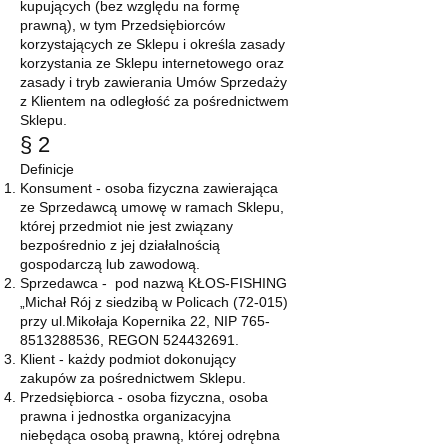
kupujących (bez względu na formę
prawną), w tym Przedsiębiorców
korzystających ze Sklepu i określa zasady
korzystania ze Sklepu internetowego oraz
zasady i tryb zawierania Umów Sprzedaży
z Klientem na odległość za pośrednictwem
Sklepu.
§ 2
Definicje
Konsument - osoba fizyczna zawierająca
ze Sprzedawcą umowę w ramach Sklepu,
której przedmiot nie jest związany
bezpośrednio z jej działalnością
gospodarczą lub zawodową.
Sprzedawca - pod nazwą KŁOS-FISHING
„Michał Rój z siedzibą w Policach (72-015)
przy ul.Mikołaja Kopernika 22, NIP
765-
8513288536
, REGON
524432691
.
Klient - każdy podmiot dokonujący
zakupów za pośrednictwem Sklepu.
Przedsiębiorca - osoba fizyczna, osoba
prawna i jednostka organizacyjna
niebędąca osobą prawną, której odrębna