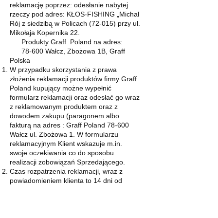
reklamację poprzez: odesłanie nabytej
rzeczy pod adres: KŁOS-FISHING „Michał
Rój z siedzibą w Policach (72-015) przy ul.
Mikołaja Kopernika 22.
Produkty Graff Poland na adres:
78-600 Wałcz, Zbożowa 1B, Graff
Polska
W przypadku skorzystania z prawa
złożenia reklamacji produktów firmy Graff
Poland kupujący możne wypełnić
formularz reklamacji oraz odesłać go wraz
z reklamowanym produktem oraz z
dowodem zakupu (paragonem albo
fakturą na adres : Graff Poland 78-600
Wałcz ul. Zbożowa 1. W formularzu
reklamacyjnym Klient wskazuje m.in.
swoje oczekiwania co do sposobu
realizacji zobowiązań Sprzedającego.
Czas rozpatrzenia reklamacji, wraz z
powiadomieniem klienta to 14 dni od
momentu złożenia reklamacji. W
przypadku naprawy czas może się
wydłużyć w zależności od rodzaju
zgłoszonej niezgodności.