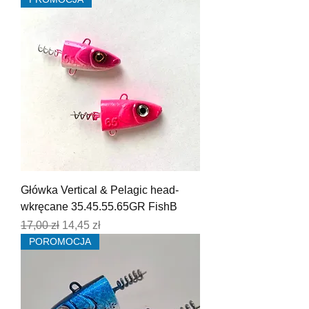
Główka Vertical & Pelagic head-
wkręcane 35.45.55.65GR FishB
Regularna cena
Cena rabatowa
17,00 zł
14,45 zł
POROMOCJA