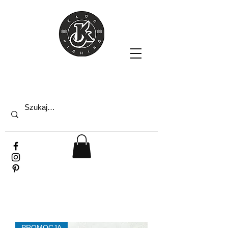
PROMOCJA