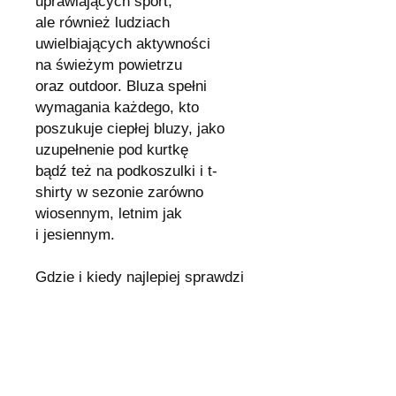
uprawiających sport,
ale również ludziach
uwielbiających aktywności
na świeżym powietrzu
oraz outdoor. Bluza spełni
wymagania każdego, kto
poszukuje ciepłej bluzy, jako
uzupełnenie pod kurtkę
bądź też na podkoszulki i t-
shirty w sezonie zarówno
wiosennym, letnim jak
i jesiennym.
Gdzie i kiedy najlepiej sprawdzi
się bluza polarowa 223-P-BL-9?
Bluzę polarową wykorzystasz
podczas sezonu zarówno
wiosennego jak i zimowego.
Dzięki zastosowaniu