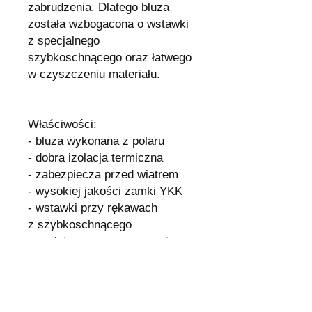
zabrudzenia. Dlatego bluza
została wzbogacona o wstawki
z specjalnego
szybkoschnącego oraz łatwego
w czyszczeniu materiału.
Właściwości:
- bluza wykonana z polaru
- dobra izolacja termiczna
- zabezpiecza przed wiatrem
- wysokiej jakości zamki YKK
- wstawki przy rękawach
z szybkoschnącego
oraz łatwego w czyszczeniu
materiału
- dodatkowe kieszonki
wewnątrz jak i na zewnątrz
na niezbędne przedmioty