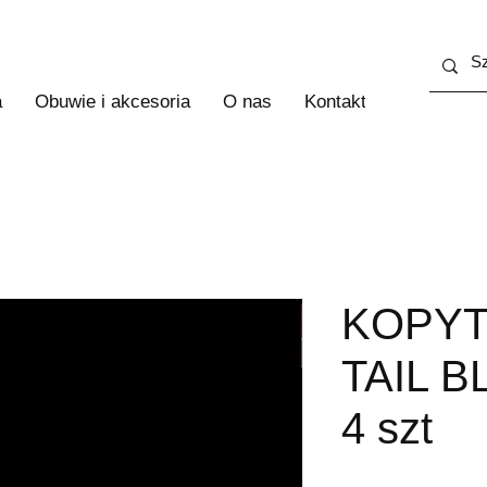
a
Obuwie i akcesoria
O nas
Kontakt
Więcej
KOPYT
TAIL B
4 szt