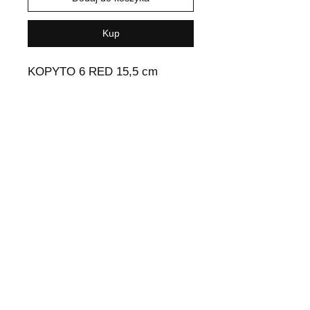
Kup
KOPYTO 6 RED 15,5 cm
Wysyłka i Zwroty
Odstąpienie od umowy
Polityka sklepu
Metody płatności
Polityka plików cookie
Kontakt
Tel.:
0047 998 58 762
+48 516 800 737