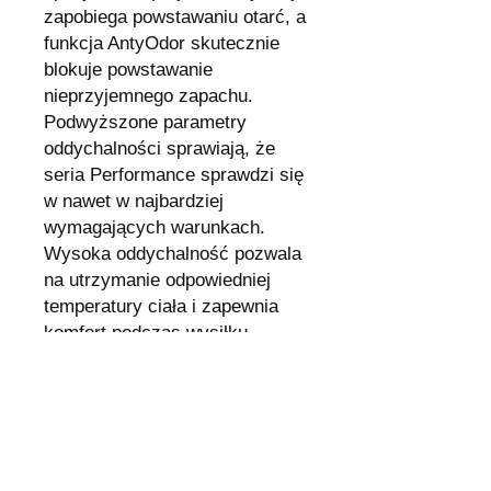
zapobiega powstawaniu otarć, a
funkcja AntyOdor skutecznie
blokuje powstawanie
nieprzyjemnego zapachu.
Podwyższone parametry
oddychalności sprawiają, że
seria Performance sprawdzi się
w nawet w najbardziej
wymagających warunkach.
Wysoka oddychalność pozwala
na utrzymanie odpowiedniej
temperatury ciała i zapewnia
komfort podczas wysiłku.
Dzięki temu można się skupić
na swojej aktywności bez
obawy o nieprzyjemne doznania
związane z przegrzaniem.
Najważniejsze właściwości:
wysokie parametry