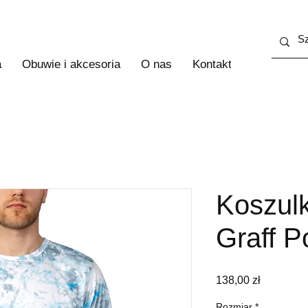
a
Obuwie i akcesoria
O nas
Kontakt
Więcej
Koszul
Graff P
Cena
138,00 zł
Rozmiar
*