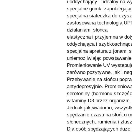
i oddychający – idealny na w
specjalne gumki zapobiegają
specjalna siateczka do czys
zastosowana technologia UPF
działaniami słońca
elastyczna i przyjemna w dot
oddychająca i szybkoschnąc
specjalna apretura z jonami s
uniemożliwiając powstawani
Promieniowanie UV występuje 
zarówno pozytywne, jak i neg
Przebywanie na słońcu popra
antydepresyjnie. Promieniow
serotoniny (hormonu szczęśc
witaminy D3 przez organizm.
Jednak jak wiadomo, wszystk
spędzanie czasu na słońcu 
słonecznych, rumienia i złus
Dla osób spędzających dużo