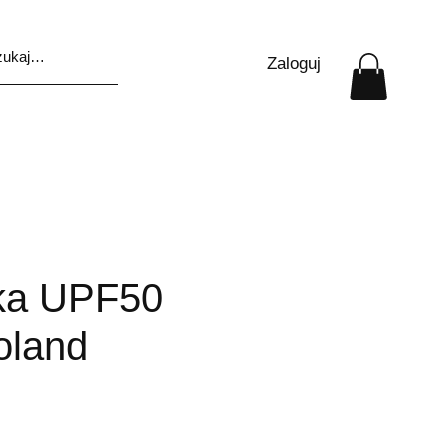
Zaloguj
ka UPF50
oland