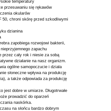
ysokie temperatury
ce przesuwaniu się rękawów
zczenia okularów
 50, chroni skórę przed szkodliwymi
yku dzianina
a
rebra zapobiega rozwojowi bakterii,
e nieprzyjemnego zapachu
przez cały rok i niesie za sobą
atywne działanie na nasz organizm.
wia ogólne samopoczucie i działa
anie słoneczne wpływa na produkcję
ia), a także odpowiada za produkcję
o jest dobre w umiarze. Długotrwałe
może prowadzić do oparzeń
zczania naskórka.
 czasu na słońcu bardzo dobrym