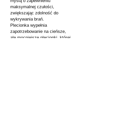
myślą o zapewnieniu
maksymalnej czułości,
zwiększając zdolność do
wykrywania brań.
Plecionka wypełnia
zapotrzebowanie na cieńsze,
ale mocniejsze plecionki, której
można nawinąć więcej na
mniejszy kołowrotek.
ŚrednicaUdźwigSplotDługość
0,04mm4,7KGx3 150m
0,06mm5KGx3 150m
0,08mm6,6KGx3 150m
Wysyłka i Zwroty
Odstąpienie od umowy