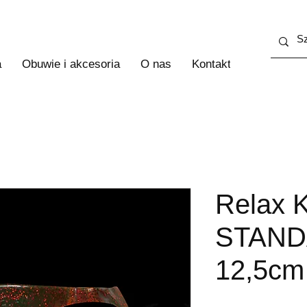
a
Obuwie i akcesoria
O nas
Kontakt
Więcej
Relax 
STAN
12,5cm 