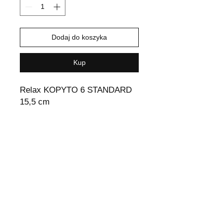
Dodaj do koszyka
Kup
Relax KOPYTO 6 STANDARD
15,5 cm
Wysyłka i Zwroty
Odstąpienie od umowy
Polityka sklepu
Metody płatności
Polityka plików cookie