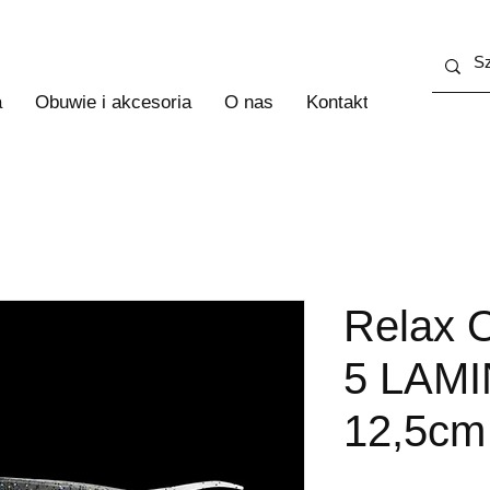
a
Obuwie i akcesoria
O nas
Kontakt
Więcej
Relax
5 LAM
12,5cm 