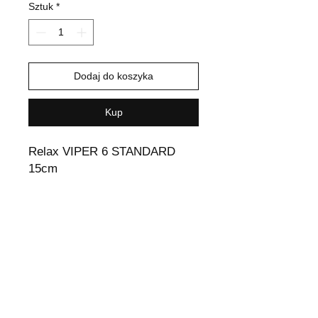
Sztuk
*
Dodaj do koszyka
Kup
Relax VIPER 6 STANDARD
15cm
Wysyłka i Zwroty
Odstąpienie od umowy
Polityka sklepu
Metody płatności
Polityka plików cookie