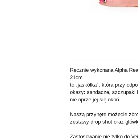
Ręcznie wykonana Alpha Real 
21cm
to „jaskółka”, która przy od
okazy: sandacze, szczupaki 
nie oprze jej się okoń .
Naszą przynętę możecie zbroi
zestawy drop shot oraz główkę
Zastosowanie nie tylko do Ver