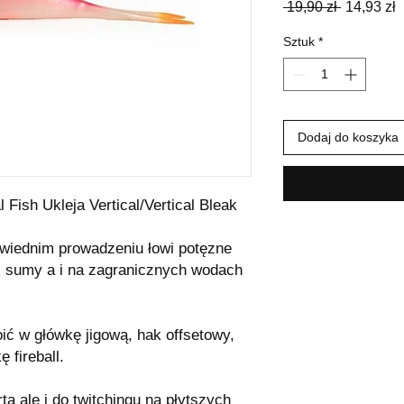
Regularn
C
 19,90 zł 
14,93 zł
cena
R
Sztuk
*
Dodaj do koszyka
Fish Ukleja Vertical/Vertical Bleak
powiednim prowadzeniu łowi potęzne
i sumy a i na zagranicznych wodach
ć w główkę jigową, hak offsetowy,
 fireball.
ta ale i do twitchingu na płytszych