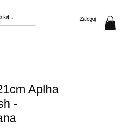
Zaloguj
 21cm Aplha
sh -
ana