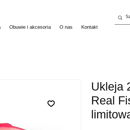
a
Obuwie i akcesoria
O nas
Kontakt
Więcej
Ukleja
Real Fi
limitow